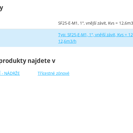
y
SF25-E-M1, 1", vnější závit, Kvs = 12,6m3
Typ: SF25-E-M1, 1", vnější závit, Kvs = 
12,6m3/h
produkty najdete v
 - NÁDRŽE
Třícestné zónové