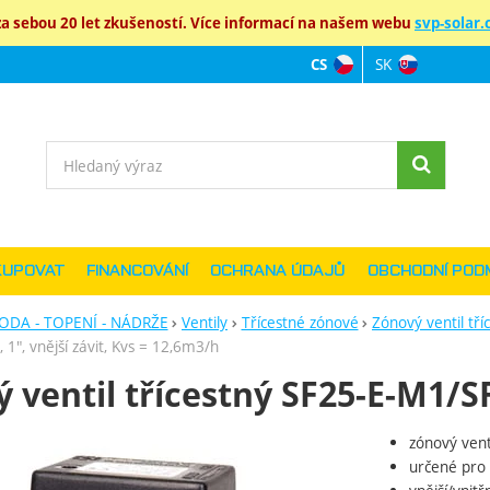
 sebou 20 let zkušeností. Více informací na našem webu
svp-solar.c
SK
CS
Jazyková verz
Vyhledávání
KUPOVAT
FINANCOVÁNÍ
OCHRANA ÚDAJŮ
OBCHODNÍ POD
ODA - TOPENÍ - NÁDRŽE
Ventily
Třícestné zónové
Zónový ventil tř
 1", vnější závit, Kvs = 12,6m3/h
 ventil třícestný SF25-E-M1/
zónový vent
ie
určené pro 