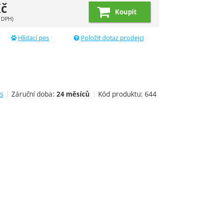
č
Koupit
 DPH)
Hlídací pes
Položit dotaz prodejci
s
Záruční doba:
Kód produktu:
644
24 měsíců