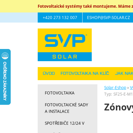
Fotovoltaické systémy také montujeme. Máme za
+420 273 132 007
ESHOP@SVP-SOLAR.CZ
Navigace
ÚVOD
FOTOVOLTAIKA NA KLÍČ
JAK NA
Solar-Eshop
V
FOTOVOLTAIKA
Typ: SF25-E-M1,
Zónový
FOTOVOLTAICKÉ SADY
A INSTALACE
Fotograf
SPOTŘEBIČE 12/24 V