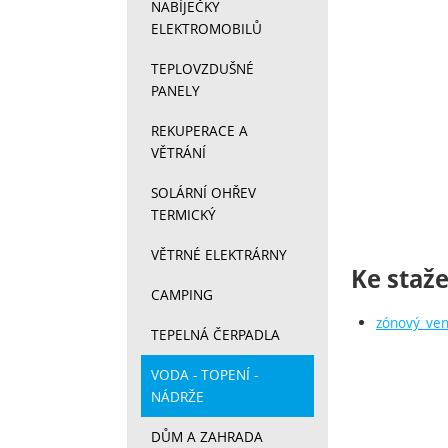
NABÍJEČKY
ELEKTROMOBILŮ
TEPLOVZDUŠNÉ
PANELY
REKUPERACE A
VĚTRÁNÍ
SOLÁRNÍ OHŘEV
TERMICKÝ
VĚTRNÉ ELEKTRÁRNY
Ke staže
CAMPING
zónový_vent
TEPELNÁ ČERPADLA
VODA - TOPENÍ -
NÁDRŽE
DŮM A ZAHRADA