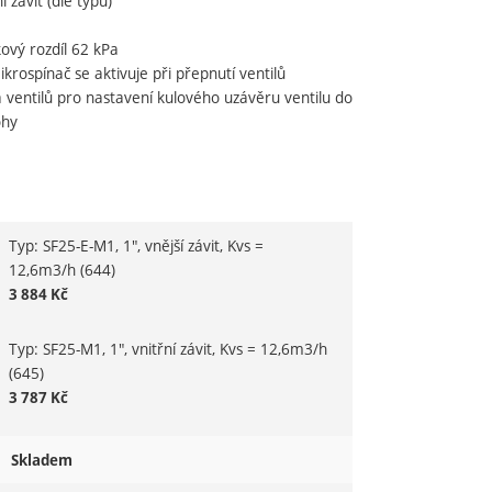
í závit (dle typu)
kový rozdíl 62 kPa
rospínač se aktivuje při přepnutí ventilů
a ventilů pro nastavení kulového uzávěru ventilu do
ohy
Typ: SF25-E-M1, 1", vnější závit, Kvs =
variantu
12,6m3/h
(644)
3 884
Kč
Typ: SF25-M1, 1", vnitřní závit, Kvs = 12,6m3/h
(645)
3 787
Kč
Skladem