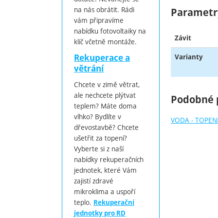
na nás obrátit. Rádi
Parametr
vám připravíme
nabídku fotovoltaiky na
Závit
klíč včetně montáže.
Rekuperace a
Varianty
větrání
Chcete v zimě větrat,
ale nechcete plýtvat
Podobné 
teplem? Máte doma
vlhko? Bydlíte v
VODA - TOPENÍ
dřevostavbě? Chcete
ušetřit za topení?
Vyberte si z naší
nabídky rekuperačních
jednotek, které Vám
zajistí zdravé
mikroklima a uspoří
teplo.
Rekuperační
jednotky pro RD