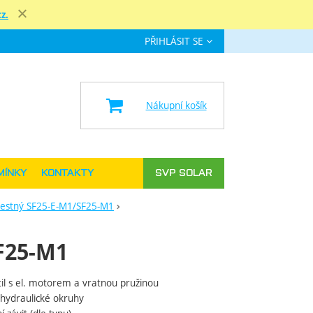
z.
Zavřít
PŘIHLÁSIT SE
e
Nákupní košík
MÍNKY
KONTAKTY
SVP SOLAR
ícestný SF25-E-M1/SF25-M1
SF25-M1
il s el. motorem a vratnou pružinou
hydraulické okruhy