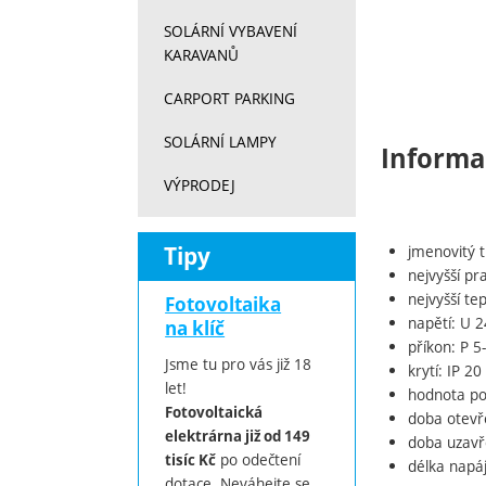
SOLÁRNÍ VYBAVENÍ
KARAVANŮ
CARPORT PARKING
SOLÁRNÍ LAMPY
Informa
VÝPRODEJ
Tipy
jmenovitý 
nejvyšší pr
nejvyšší te
Fotovoltaika
napětí: U 2
na klíč
příkon: P 
Jsme tu pro vás již 18
krytí: IP 20
let!
hodnota po
Fotovoltaická
doba otevř
elektrárna již od 149
doba uzavř
po odečtení
tisíc Kč
délka napá
dotace. Neváhejte se