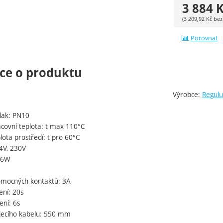
3 884
K
(
3 209,92
Kč
bez
Porovnat
ce o produktu
Výrobce:
Regulu
tlak: PN10
acovní teplota: t max 110°C
plota prostředí: t pro 60°C
4V, 230V
5-6W
mocných kontaktů: 3A
ení: 20s
ení: 6s
jecího kabelu: 550 mm