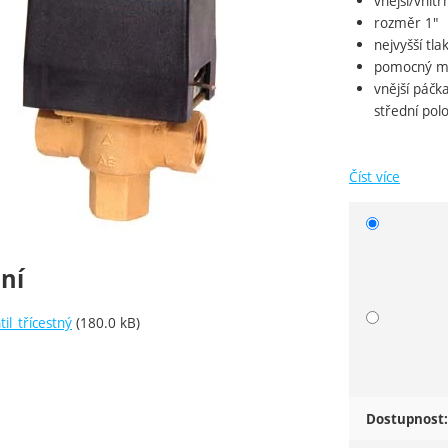
vnější/vnitřn
rozměr 1"
nejvyšší tla
pomocný mik
vnější páčk
střední pol
Číst více
Vyberte 
ní
il_třícestný
(180.0 kB)
Dostupnost: