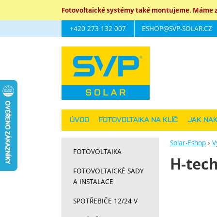
Fotovoltaické systémy také montujeme. Máme za
+420 273 132 007
ESHOP@SVP-SOLAR.CZ
Navigace
ÚVOD
FOTOVOLTAIKA NA KLÍČ
JAK NA
Solar-Eshop
V
FOTOVOLTAIKA
H-tec
FOTOVOLTAICKÉ SADY
A INSTALACE
Zobrazit více
SPOTŘEBIČE 12/24 V