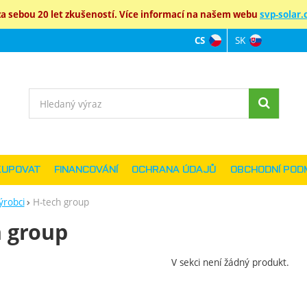
 sebou 20 let zkušeností. Více informací na našem webu
svp-solar.c
SK
CS
Jazyková verz
Vyhledávání
KUPOVAT
FINANCOVÁNÍ
OCHRANA ÚDAJŮ
OBCHODNÍ POD
ýrobci
H-tech group
h group
V sekci není žádný produkt.