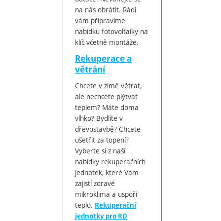
na nás obrátit. Rádi
vám připravíme
nabídku fotovoltaiky na
klíč včetně montáže.
Rekuperace a
větrání
Chcete v zimě větrat,
ale nechcete plýtvat
teplem? Máte doma
vlhko? Bydlíte v
dřevostavbě? Chcete
ušetřit za topení?
Vyberte si z naší
nabídky rekuperačních
jednotek, které Vám
zajistí zdravé
mikroklima a uspoří
teplo.
Rekuperační
jednotky pro RD