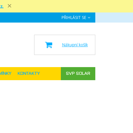
z.
Zavřít
PŘIHLÁSIT SE
e
Nákupní košík
MÍNKY
KONTAKTY
SVP SOLAR