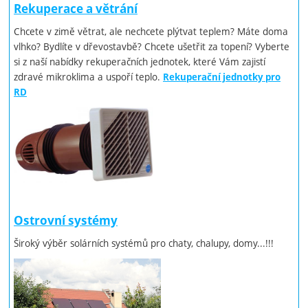
Rekuperace a větrání
Chcete v zimě větrat, ale nechcete plýtvat teplem? Máte doma
vlhko? Bydlíte v dřevostavbě? Chcete ušetřit za topení? Vyberte
si z naší nabídky rekuperačních jednotek, které Vám zajistí
zdravé mikroklima a uspoří teplo.
Rekuperační jednotky pro
RD
Ostrovní systémy
Široký výběr solárních systémů pro chaty, chalupy, domy...!!!