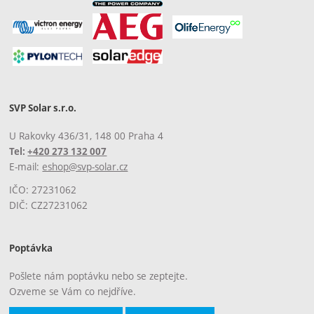
SVP Solar s.r.o.
U Rakovky 436/31, 148 00 Praha 4
Tel:
+420 273 132 007
E-mail:
eshop@svp-solar.cz
IČO: 27231062
DIČ: CZ27231062
Poptávka
Pošlete nám poptávku nebo se zeptejte.
Ozveme se Vám co nejdříve.