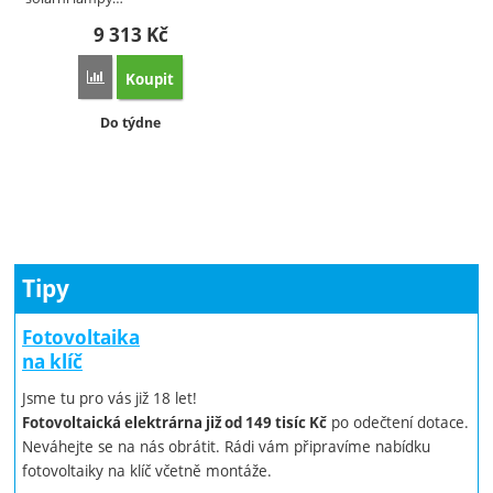
9 313
Kč
Koupit
Přidat 'Stožár pro veřejné osvětlení - 5 m' k porovnání
Dostupnost:
Do týdne
Tipy
Fotovoltaika
na klíč
Jsme tu pro vás již 18 let!
po odečtení dotace.
Fotovoltaická elektrárna již od 149 tisíc Kč
Neváhejte se na nás obrátit. Rádi vám připravíme nabídku
fotovoltaiky na klíč včetně montáže.