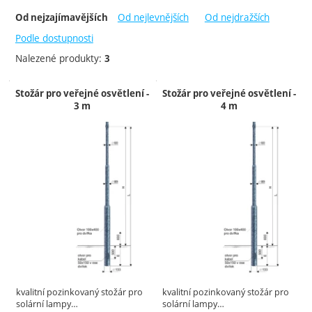
Dostupnost
-
Od nejlevnějších
Od nejdražších
Od nejzajímavějších
Do týdne
2 týdny
Podle dostupnosti
Nalezené produkty:
3
Produkty
Stožár pro veřejné osvětlení -
Stožár pro veřejné osvětlení -
3 m
4 m
kvalitní pozinkovaný stožár pro
kvalitní pozinkovaný stožár pro
solární lampy…
solární lampy…