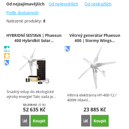
-
Od nejlevnějších
Od nejdražších
Od nejzajímavějších
Do týdne
Doporučujeme
7 - 21 dnů
Akce
Podle dostupnosti
Novinka
Nalezené produkty:
8
Produkty
HYBRIDNÍ SESTAVA | Phaesun
Větrný generátor Phaesun
400 Hybridkit Solar…
400 | Stormy Wings…
Snadný vstup do ekologické
Větrná elektrárna HY-400-12 /
výroby energie! Tato sada je…
400W Hlavní…
55 298
Kč
(5 %)
52 635
Kč
23 885
Kč
Koupit
Koupit
Přidat 'HYBRIDNÍ SESTAVA | Phaesun 400 Hybridkit Solar W
Přidat 'Větrný generáto