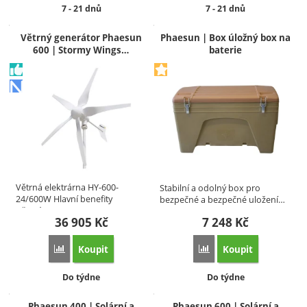
Dostupnost:
Dostupnost:
7 - 21 dnů
7 - 21 dnů
Větrný generátor Phaesun
Phaesun | Box úložný box na
600 | Stormy Wings…
baterie
Větrná elektrárna HY-600-
Stabilní a odolný box pro
24/600W Hlavní benefity
bezpečné a bezpečné uložení…
Větrný…
36 905
Kč
7 248
Kč
Koupit
Koupit
Přidat 'Větrný generátor Phaesun 600 | Stormy Wings větrný 
Přidat 'Phaesun | Box úl
Dostupnost:
Dostupnost:
Do týdne
Do týdne
Phaesun 400 | Solární a
Phaesun 600 | Solární a