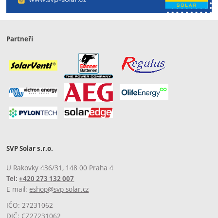
Partneři
SVP Solar s.r.o.
U Rakovky 436/31, 148 00 Praha 4
Tel:
+420 273 132 007
E-mail:
eshop@svp-solar.cz
IČO: 27231062
DIČ: CZ27231062