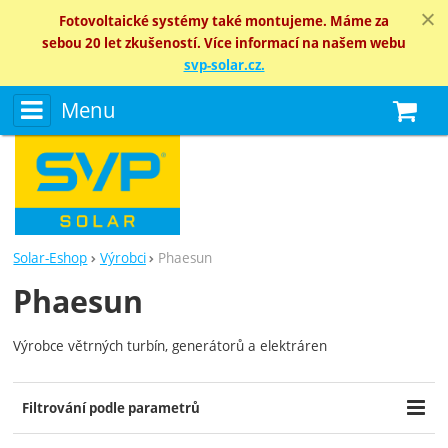
Fotovoltaické systémy také montujeme. Máme za
sebou 20 let zkušeností. Více informací na našem webu
svp-solar.cz.
Menu
N
Solar-Eshop
Výrobci
Phaesun
Phaesun
Výrobce větrných turbín, generátorů a elektráren
Filtrování podle parametrů
Cena (Kč)
Dostupnost
Extra