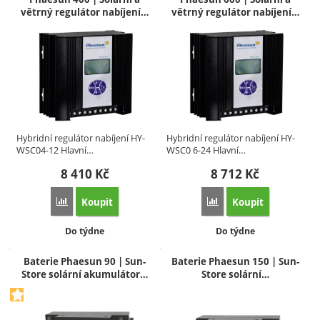
větrný regulátor nabíjení…
větrný regulátor nabíjení…
Hybridní regulátor nabíjení HY-
Hybridní regulátor nabíjení HY-
WSC04-12 Hlavní…
WSC0 6-24 Hlavní…
8 410
Kč
8 712
Kč
Koupit
Koupit
Přidat 'Phaesun 400 | Solární a větrný regulátor nabíjení P
Přidat 'Phaesun 600 | S
Dostupnost:
Dostupnost:
Do týdne
Do týdne
Baterie Phaesun 90 | Sun-
Baterie Phaesun 150 | Sun-
Store solární akumulátor…
Store solární…