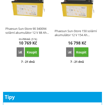
Phaesun Sun-Store 90 340094
Phaesun Sun-Store 150 solární
solární akumulátor 12 V 88 Ah…
akumulátor 12 V 154 Ah…
11 799
Kč
(9 %)
10 769
Kč
16 798
Kč
Koupit
Koupit
Přidat 'Baterie Phaesun 90 | Sun-Store solární akumulátor 1
Přidat 'Baterie Phaesun
Dostupnost:
Dostupnost:
7 - 21 dnů
7 - 21 dnů
Tipy