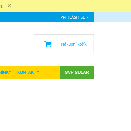
z.
Zavřít
PŘIHLÁSIT SE
e
Nákupní košík
MÍNKY
KONTAKTY
SVP SOLAR