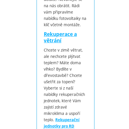
na nás obrátit. Rádi
vám připravíme
nabídku fotovoltaiky na
klíč včetně montáže.
Rekuperace a
větrání
Chcete v zimě větrat,
ale nechcete plýtvat
teplem? Máte doma
vlhko? Bydlíte v
dřevostavbě? Chcete
ušetřit za topení?
Vyberte si z naší
nabídky rekuperačních
jednotek, které Vám
zajistí zdravé
mikroklima a uspoří
teplo.
Rekuperační
jednotky pro RD