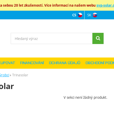
 sebou 20 let zkušeností. Více informací na našem webu
svp-solar.c
SK
CS
Jazyková verz
Vyhledávání
KUPOVAT
FINANCOVÁNÍ
OCHRANA ÚDAJŮ
OBCHODNÍ POD
ýrobci
Trinasolar
olar
V sekci není žádný produkt.