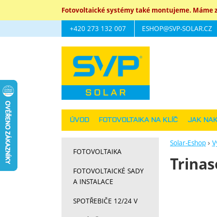
Fotovoltaické systémy také montujeme. Máme za
+420 273 132 007
ESHOP@SVP-SOLAR.CZ
Navigace
ÚVOD
FOTOVOLTAIKA NA KLÍČ
JAK NA
Solar-Eshop
V
FOTOVOLTAIKA
Trinas
FOTOVOLTAICKÉ SADY
A INSTALACE
SPOTŘEBIČE 12/24 V