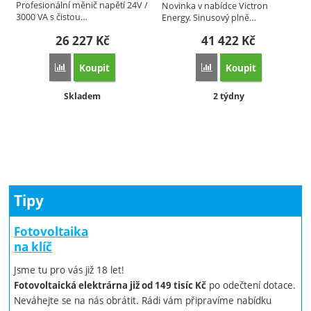
Profesionální měnič napětí 24V /
Novinka v nabídce Victron
3000 VA s čistou…
Energy. Sinusový plně…
26 227
Kč
41 422
Kč
Koupit
Koupit
Přidat 'Měnič Victron Energy Phoenix 24V / 3000VA – profesi
Přidat 'Měnič Victron 
Dostupnost:
Dostupnost:
Skladem
2 týdny
Tipy
Fotovoltaika
na klíč
Jsme tu pro vás již 18 let!
po odečtení dotace.
Fotovoltaická elektrárna již od 149 tisíc Kč
Neváhejte se na nás obrátit. Rádi vám připravíme nabídku