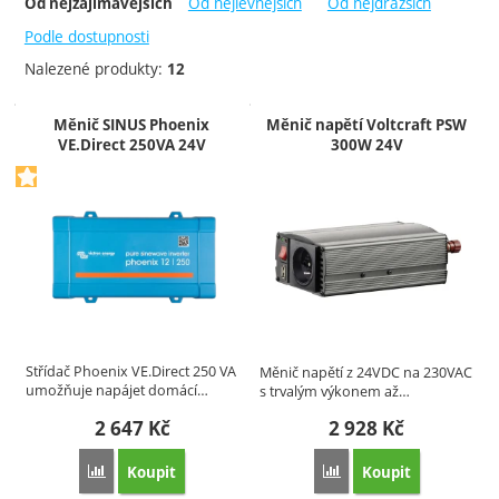
-
Od nejlevnějších
Od nejdražších
Od nejzajímavějších
Victron Energy
Skladem
Voltcraft
Do 3 dnů
Podle dostupnosti
Do týdne
Nalezené produkty:
12
2 týdny
Produkty
Měnič SINUS Phoenix
Měnič napětí Voltcraft PSW
Extra
VE.Direct 250VA 24V
300W 24V
Akce
Střídač Phoenix VE.Direct 250 VA
Měnič napětí z 24VDC na 230VAC
umožňuje napájet domácí…
s trvalým výkonem až…
2 647
Kč
2 928
Kč
Koupit
Koupit
Přidat 'Měnič SINUS Phoenix VE.Direct 250VA 24V' k poro
Přidat 'Měnič napětí Vo