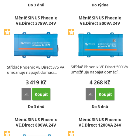
Dostupnost:
Dostupnost:
Do 3 dnů
Do týdne
Měnič SINUS Phoenix
Měnič SINUS Phoenix
VE.Direct 375VA 24V
VE.Direct 500VA 24V
Střídač Phoenix VE.Direct 500 VA
Střídač Phoenix VE.Direct 375 VA
umožňuje napájet domácí…
umožňuje napájet domácí…
3 419
Kč
4 268
Kč
Koupit
Koupit
Přidat 'Měnič SINUS Phoenix VE.Direct 375VA 24V' k poro
Přidat 'Měnič SINUS Ph
Dostupnost:
Dostupnost:
Do 3 dnů
Do 3 dnů
Měnič SINUS Phoenix
Měnič SINUS Phoenix
VE.Direct 800VA 24V
VE.Direct 1200VA 24V