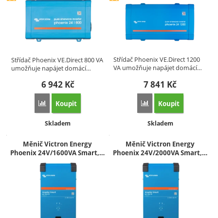
Střídač Phoenix VE.Direct 1200
Střídač Phoenix VE.Direct 800 VA
VA umožňuje napájet domácí…
umožňuje napájet domácí…
6 942
Kč
7 841
Kč
Koupit
Koupit
Přidat 'Měnič SINUS Phoenix VE.Direct 800VA 24V' k poro
Přidat 'Měnič SINUS Ph
Dostupnost:
Dostupnost:
Skladem
Skladem
Měnič Victron Energy
Měnič Victron Energy
Phoenix 24V/1600VA Smart,…
Phoenix 24V/2000VA Smart,…