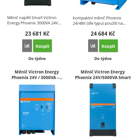
Měnič napětí Smart Victron
kompaktní měnič Phoenix
Energy Phoenix 3000VA 24V…
24/48V (dle typu) použití na…
23 681
Kč
24 684
Kč
Koupit
Koupit
Přidat 'Měnič Victron Energy Phoenix 24V/3000VA Smart' k 
Přidat 'Měnič Victron En
Dostupnost:
Dostupnost:
Do týdne
Do týdne
Měnič Victron Energy
Měnič Victron Energy
Phoenix 24V / 3000VA –…
Phoenix 24V/5000VA Smart