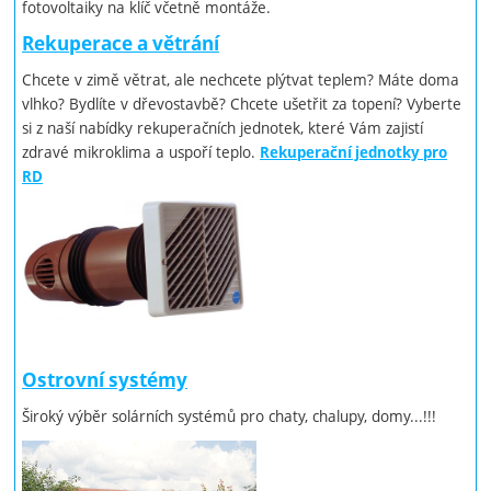
fotovoltaiky na klíč včetně montáže.
Rekuperace a větrání
Chcete v zimě větrat, ale nechcete plýtvat teplem? Máte doma
vlhko? Bydlíte v dřevostavbě? Chcete ušetřit za topení? Vyberte
si z naší nabídky rekuperačních jednotek, které Vám zajistí
zdravé mikroklima a uspoří teplo.
Rekuperační jednotky pro
RD
Ostrovní systémy
Široký výběr solárních systémů pro chaty, chalupy, domy...!!!