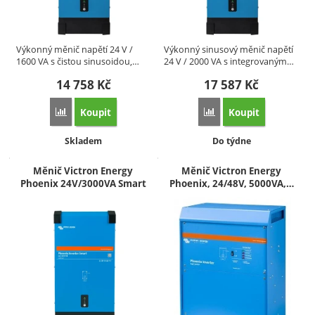
Výkonný měnič napětí 24 V /
Výkonný sinusový měnič napětí
1600 VA s čistou sinusoidou,…
24 V / 2000 VA s integrovaným…
14 758
Kč
17 587
Kč
Koupit
Koupit
Přidat 'Měnič Victron Energy Phoenix 24V/1600VA Smart, čis
Přidat 'Měnič Victron E
Dostupnost:
Dostupnost:
Skladem
Do týdne
Měnič Victron Energy
Měnič Victron Energy
Phoenix 24V/3000VA Smart
Phoenix, 24/48V, 5000VA,…