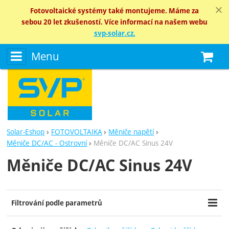
Fotovoltaické systémy také montujeme. Máme za
sebou 20 let zkušeností. Více informací na našem webu
svp-solar.cz.
Menu
N
Solar-Eshop
FOTOVOLTAIKA
Měniče napětí
Měniče DC/AC - Ostrovní
Měniče DC/AC Sinus 24V
Měniče DC/AC Sinus 24V
Filtrování podle parametrů
Cena (Kč)
Výrobci
Dostupnost