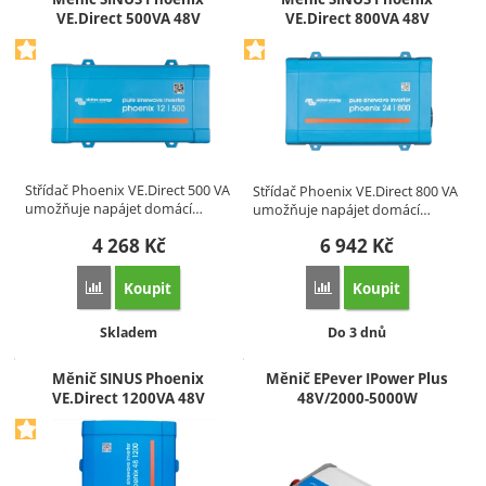
VE.Direct 500VA 48V
VE.Direct 800VA 48V
Střídač Phoenix VE.Direct 500 VA
Střídač Phoenix VE.Direct 800 VA
umožňuje napájet domácí…
umožňuje napájet domácí…
4 268
Kč
6 942
Kč
Koupit
Koupit
Přidat 'Měnič SINUS Phoenix VE.Direct 500VA 48V' k poro
Přidat 'Měnič SINUS Ph
Dostupnost:
Dostupnost:
Skladem
Do 3 dnů
Měnič SINUS Phoenix
Měnič EPever IPower Plus
VE.Direct 1200VA 48V
48V/2000-5000W