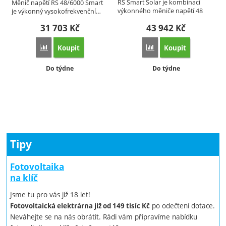
RS Smart Solar je kombinací
Měnič napětí RS 48/6000 Smart
výkonného měniče napětí 48
je výkonný vysokofrekvenční…
VDC,…
31 703
Kč
43 942
Kč
Koupit
Koupit
Přidat 'Měnič napětí Victron Energy RS 48/6000 230V Smart'
Přidat 'Měnič napětí Vi
Dostupnost:
Dostupnost:
Do týdne
Do týdne
Tipy
Fotovoltaika
na klíč
Jsme tu pro vás již 18 let!
po odečtení dotace.
Fotovoltaická elektrárna již od 149 tisíc Kč
Neváhejte se na nás obrátit. Rádi vám připravíme nabídku