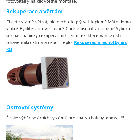
fotovoltaiky na klíč včetně montáže.
Rekuperace a větrání
Chcete v zimě větrat, ale nechcete plýtvat teplem? Máte doma
vlhko? Bydlíte v dřevostavbě? Chcete ušetřit za topení? Vyberte
si z naší nabídky rekuperačních jednotek, které Vám zajistí
zdravé mikroklima a uspoří teplo.
Rekuperační jednotky pro
RD
Ostrovní systémy
Široký výběr solárních systémů pro chaty, chalupy, domy...!!!