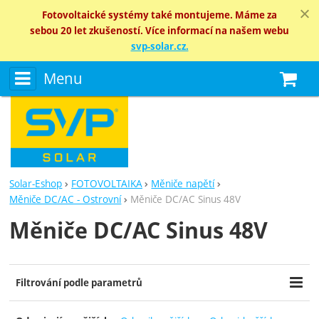
Fotovoltaické systémy také montujeme. Máme za
sebou 20 let zkušeností. Více informací na našem webu
svp-solar.cz.
Menu
N
Solar-Eshop
FOTOVOLTAIKA
Měniče napětí
Měniče DC/AC - Ostrovní
Měniče DC/AC Sinus 48V
Měniče DC/AC Sinus 48V
Filtrování podle parametrů
Cena (Kč)
Výrobci
Dostupnost