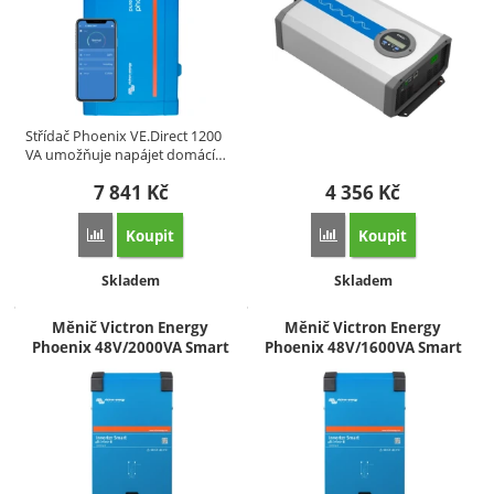
Střídač Phoenix VE.Direct 1200
VA umožňuje napájet domácí…
7 841
Kč
4 356
Kč
Koupit
Koupit
Přidat 'Měnič SINUS Phoenix VE.Direct 1200VA 48V' k por
Přidat 'Měnič EPever I
Dostupnost:
Dostupnost:
Skladem
Skladem
Měnič Victron Energy
Měnič Victron Energy
Phoenix 48V/2000VA Smart
Phoenix 48V/1600VA Smart