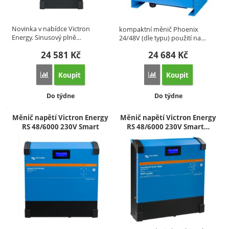
Novinka v nabídce Victron
kompaktní měnič Phoenix
Energy. Sinusový plně…
24/48V (dle typu) použití na…
24 581
Kč
24 684
Kč
Koupit
Koupit
Přidat 'Měnič Victron Energy Phoenix 48V/5000A Smart' k p
Přidat 'Měnič Victron En
Dostupnost:
Dostupnost:
Do týdne
Do týdne
Měnič napětí Victron Energy
Měnič napětí Victron Energy
RS 48/6000 230V Smart
RS 48/6000 230V Smart…