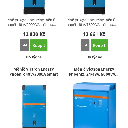
Plně programovatelný měnič
Plně programovatelný měnič
napětí 48 V/2000 VA s čistou…
napětí 48 V/1600 VA s čistou…
12 830
Kč
13 661
Kč
Koupit
Koupit
Přidat 'Měnič Victron Energy Phoenix 48V/2000VA Smart' k 
Přidat 'Měnič Victron 
Dostupnost:
Dostupnost:
Do týdne
Do týdne
Měnič Victron Energy
Měnič Victron Energy
Phoenix 48V/5000A Smart
Phoenix, 24/48V, 5000VA,…