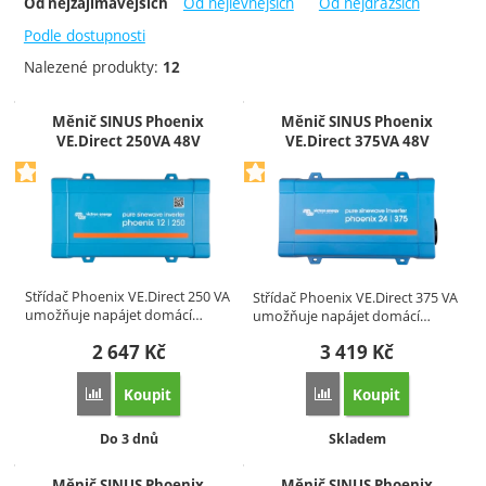
-
Od nejlevnějších
Od nejdražších
Od nejzajímavějších
Epever
Skladem
Victron Energy
Do 3 dnů
Podle dostupnosti
Do týdne
Nalezené produkty:
12
Extra
Produkty
Měnič SINUS Phoenix
Měnič SINUS Phoenix
Akce
VE.Direct 250VA 48V
VE.Direct 375VA 48V
Střídač Phoenix VE.Direct 250 VA
Střídač Phoenix VE.Direct 375 VA
umožňuje napájet domácí…
umožňuje napájet domácí…
2 647
Kč
3 419
Kč
Koupit
Koupit
Přidat 'Měnič SINUS Phoenix VE.Direct 250VA 48V' k poro
Přidat 'Měnič SINUS Ph
Dostupnost:
Dostupnost:
Do 3 dnů
Skladem
Měnič SINUS Phoenix
Měnič SINUS Phoenix