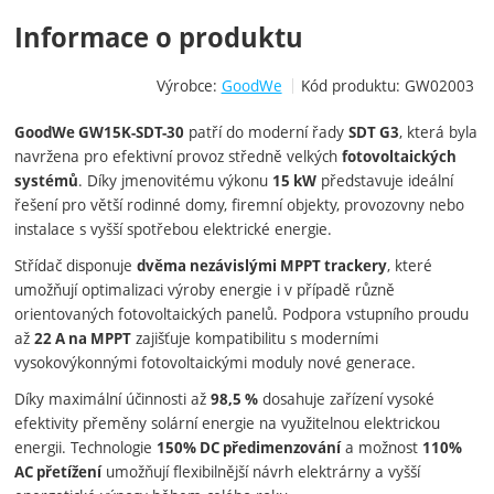
Informace o produktu
Výrobce:
GoodWe
Kód produktu:
GW02003
patří do moderní řady
, která byla
GoodWe GW15K-SDT-30
SDT G3
navržena pro efektivní provoz středně velkých
fotovoltaických
. Díky jmenovitému výkonu
představuje ideální
systémů
15 kW
řešení pro větší rodinné domy, firemní objekty, provozovny nebo
instalace s vyšší spotřebou elektrické energie.
Střídač disponuje
, které
dvěma nezávislými MPPT trackery
umožňují optimalizaci výroby energie i v případě různě
orientovaných fotovoltaických panelů. Podpora vstupního proudu
až
zajišťuje kompatibilitu s moderními
22 A na MPPT
vysokovýkonnými fotovoltaickými moduly nové generace.
Díky maximální účinnosti až
dosahuje zařízení vysoké
98,5 %
efektivity přeměny solární energie na využitelnou elektrickou
energii. Technologie
a možnost
150% DC předimenzování
110%
umožňují flexibilnější návrh elektrárny a vyšší
AC přetížení