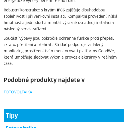
energetické výnosy během celého roku.
Robustní konstrukce s krytím
zajišťuje dlouhodobou
IP66
spolehlivost i při venkovní instalaci. Kompaktní provedení, nízká
hmotnost a jednoduchá montáž výrazně usnadňují instalaci a
následný servis zařízení.
Součástí výbavy jsou pokročilé ochranné funkce proti přepětí,
zkratu, přetížení a přehřátí. Střídač podporuje vzdálený
monitoring prostřednictvím monitorovací platformy GoodWe,
která umožňuje sledovat výkon a provoz elektrárny v reálném
čase.
Podobné produkty najdete v
FOTOVOLTAIKA
Tipy