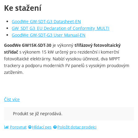
Ke stažení
GoodWe GW-SDT-G3 Datasheet-EN
GW_SDT G3_EU Declaration of Conformity_MULTI
GoodWe GW-SDT-G3 User Manual-EN
je výkonný
GoodWe GW15K-SDT-30
třífázový fotovoltaický
s výkonem 15 kW určený pro rezidenční i komerční
střídač
fotovoltaické elektrárny. Nabízí vysokou účinnost, dva MPPT
trackery a podporu moderních FV panelů s vysokým proudovým
zatížením.
Číst více
Produkt se již neprodává.
Porovnat
Hlídací pes
Položit dotaz prodejci