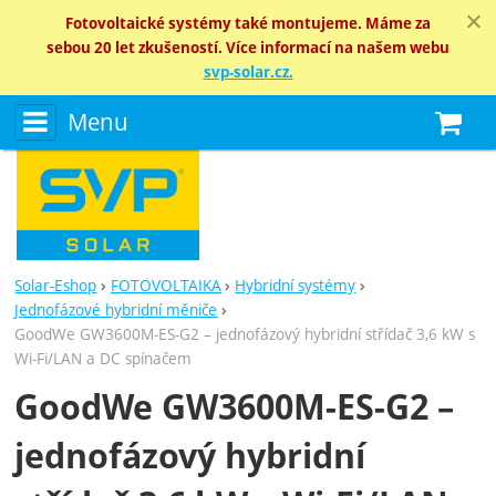
Fotovoltaické systémy také montujeme. Máme za
sebou 20 let zkušeností. Více informací na našem webu
svp-solar.cz.
Menu
N
Solar-Eshop
FOTOVOLTAIKA
Hybridní systémy
Jednofázové hybridní měniče
GoodWe GW3600M‑ES‑G2 – jednofázový hybridní střídač 3,6 kW s
Wi‑Fi/LAN a DC spínačem
GoodWe GW3600M‑ES‑G2 –
jednofázový hybridní