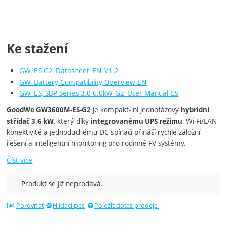
Ke stažení
GW_ES G2_Datasheet_EN_V1.2
GW_Battery Compatibility Overview-EN
GW_ES, SBP Series 3.0-6.0kW G2_User Manual-CS
je kompakt‑ ní jednofázový
GoodWe GW3600M‑ES‑G2
hybridní
, který díky
, Wi‑Fi/LAN
střídač 3,6 kW
integrovanému UPS režimu
konektivitě a jednoduchému DC spínači přináší rychlé záložní
řešení a inteligentní monitoring pro rodinné FV systémy.
Číst více
Produkt se již neprodává.
Porovnat
Hlídací pes
Položit dotaz prodejci