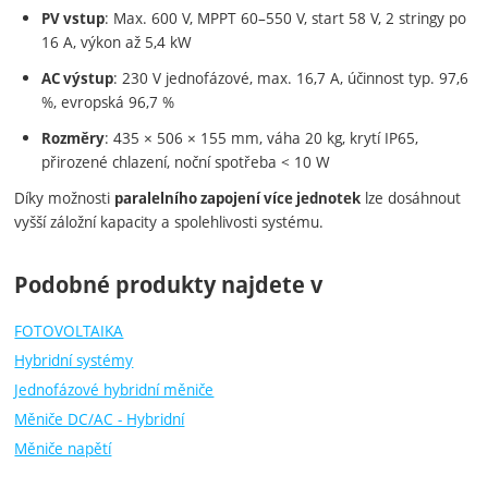
: Max. 600 V, MPPT 60–550 V, start 58 V, 2 stringy po
PV vstup
16 A, výkon až 5,4 kW
: 230 V jednofázové, max. 16,7 A, účinnost typ. 97,6
AC výstup
%, evropská 96,7 %
: 435 × 506 × 155 mm, váha 20 kg, krytí IP65,
Rozměry
přirozené chlazení, noční spotřeba < 10 W
Díky možnosti
lze dosáhnout
paralelního zapojení více jednotek
vyšší záložní kapacity a spolehlivosti systému.
Podobné produkty najdete v
FOTOVOLTAIKA
Hybridní systémy
Jednofázové hybridní měniče
Měniče DC/AC - Hybridní
Měniče napětí