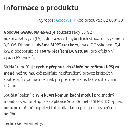
Informace o produktu
Výrobce:
GoodWe
Kód produktu:
02-600130
je součástí řady ES G2 –
GoodWe GW3600M‑ES‑G2
nízkonapěťových (LV) jednofázových hybridních střídačů s výkonem
3,6 kW. Disponuje
, max. DC výkonem 5,4
dvěma MPPT trackery
kW, a podporuje až
, pro efektivní
160 % přetížení DC vstupu
využití FV panelů.
Střídač umožňuje
rychlé přepnutí do záložního režimu (UPS) za
, což zajišťuje nepřerušený provoz kritických
méně než 10 ms
spotřebičů v domácnosti jak při přerušení sítě, tak v ostrovním
režimu.
Součástí balení je
pro snadný
Wi‑Fi/LAN komunikační modul
monitorovací přístup přes aplikace SolarGo nebo SEMS. DC spínač
umožňuje přímé odpojení fotovoltaického pole pro bezpečnou
údržbu.
Technické parametry: