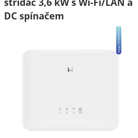
střídač 3,6 kW s Wi‑Fi/LAN a
DC spínačem
Fotografie