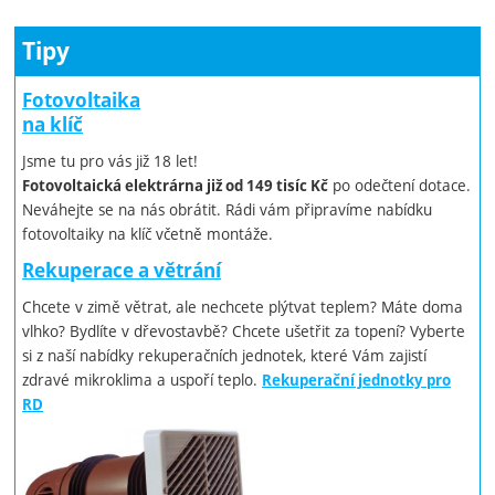
Tipy
Fotovoltaika
na klíč
Jsme tu pro vás již 18 let!
po odečtení dotace.
Fotovoltaická elektrárna již od 149 tisíc Kč
Neváhejte se na nás obrátit. Rádi vám připravíme nabídku
fotovoltaiky na klíč včetně montáže.
Rekuperace a větrání
Chcete v zimě větrat, ale nechcete plýtvat teplem? Máte doma
vlhko? Bydlíte v dřevostavbě? Chcete ušetřit za topení? Vyberte
si z naší nabídky rekuperačních jednotek, které Vám zajistí
zdravé mikroklima a uspoří teplo.
Rekuperační jednotky pro
RD