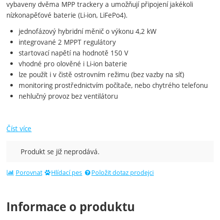
vybaveny dvěma MPP trackery a umožňují připojení jakékoli
nízkonapěťové baterie (Li-ion, LiFePo4).
jednofázový hybridní měnič o výkonu 4,2 kW
integrované 2 MPPT regulátory
startovací napětí na hodnotě 150 V
vhodné pro olověné i Li-ion baterie
lze použít i v čistě ostrovním režimu (bez vazby na síť)
monitoring prostřednictvím počítače, nebo chytrého telefonu
nehlučný provoz bez ventilátoru
Číst více
Produkt se již neprodává.
Porovnat
Hlídací pes
Položit dotaz prodejci
Informace o produktu