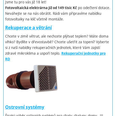
Jsme tu pro vás již 18 let!
po odečtení dotace.
Fotovoltaická elektrárna již od 149 tisíc Kč
Neváhejte se na nás obrátit. Rádi vám připravíme nabídku
fotovoltaiky na klíč včetně montáže.
Rekuperace a větrání
Chcete v zimě větrat, ale nechcete plýtvat teplem? Máte doma
vlhko? Bydlíte v dřevostavbě? Chcete ušetřit za topení? Vyberte
si z naší nabídky rekuperačních jednotek, které Vám zajistí
zdravé mikroklima a uspoří teplo.
Rekuperační jednotky pro
RD
Ostrovní systémy
Široký výběr solárních systémů pro chaty, chalupy, domy...!!!