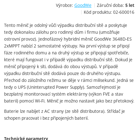
Výrobce:
GoodWe
Záruční doba:
5 let
Kód produktu:
02-600016
Tento měnič je odolný vůči výpadku distribuční sítě a poskytuje
tedy dokonalou zálohu pro rodinný dům i firmu (umožňuje
ostrovní provoz). Jednofázový hybridní měnič GoodWe 3648D-ES
2xMPPT nabízí 2 samostatné výstupy. Na první výstup se připojí
fáze rodinného domu a na druhý výstup se připojují spotřebiče,
které mají fungovat i v případě výpadku distribuční sítě. Dokud je
měnič připojený k síti, dodává do obou výstupů. V případě
výpadku distribuční sítě dodává pouze do druhého výstupu.
Přechod do záložního režimu se děje v rámci milisekund. Jedná se
tedy o UPS (Uninterupted Power Supply). Samozřejmostí je
bezplatný monitorovací systém elektrárny (výkon FVE a stav
baterií) pomocí Wi-Fi. Měnič je možno nastavit jako bez přetokový.
Baterie lze nabíjet z AC strany (ze sítě distributora). Střídač je
schopen pracovat i bez připojených baterií.
Technické parametry