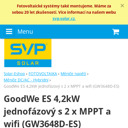
Fotovoltaické systémy také montujeme. Máme za
sebou 20 let zkušeností. Více informací na našem webu
svp-solar.cz.
Menu
N
Solar-Eshop
FOTOVOLTAIKA
Měniče napětí
Měniče DC/AC - Hybridní
GoodWe ES 4,2kW jednofázový s 2 x MPPT a wifi (GW3648D-ES)
GoodWe ES 4,2kW
jednofázový s 2 x MPPT a
wifi (GW3648D-ES)