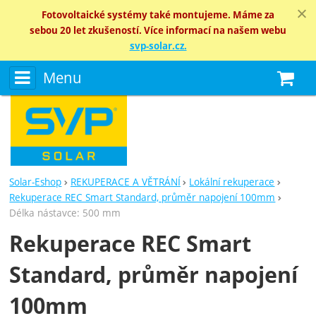
Fotovoltaické systémy také montujeme. Máme za
sebou 20 let zkušeností. Více informací na našem webu
svp-solar.cz.
Menu
N
Solar-Eshop
REKUPERACE A VĚTRÁNÍ
Lokální rekuperace
Rekuperace REC Smart Standard, průměr napojení 100mm
Délka nástavce: 500 mm
Rekuperace REC Smart
Standard, průměr napojení
100mm