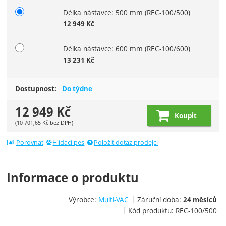
Délka nástavce: 500 mm
(REC-100/500)
12 949
Kč
Délka nástavce: 600 mm
(REC-100/600)
13 231
Kč
Dostupnost:
Do týdne
12 949
Kč
Koupit
(
10 701,65
Kč
bez DPH)
Porovnat
Hlídací pes
Položit dotaz prodejci
Informace o produktu
Výrobce:
Multi-VAC
Záruční doba:
24 měsíců
Kód produktu:
REC-100/500