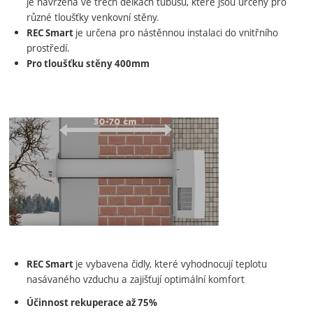
je navržena ve třech délkách tubusu, které jsou určeny pro
různé tloušťky venkovní stěny.
je určena pro nástěnnou instalaci do vnitřního
REC Smart
prostředí.
Pro tloušťku stěny 400mm
je vybavena čidly, které vyhodnocují teplotu
REC Smart
nasávaného vzduchu a zajišťují optimální komfort
Účinnost rekuperace až 75%