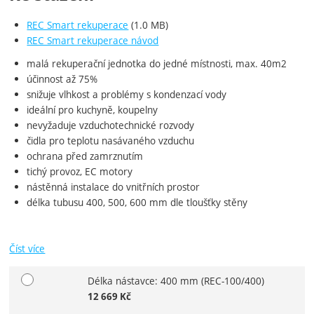
REC Smart rekuperace
(1.0 MB)
REC Smart rekuperace návod
malá rekuperační jednotka do jedné místnosti, max. 40m2
účinnost až 75%
snižuje vlhkost a problémy s kondenzací vody
ideální pro kuchyně, koupelny
nevyžaduje vzduchotechnické rozvody
čidla pro teplotu nasávaného vzduchu
ochrana před zamrznutím
tichý provoz, EC motory
nástěnná instalace do vnitřních prostor
délka tubusu 400, 500, 600 mm dle tloušťky stěny
Číst více
Délka nástavce: 400 mm
(REC-100/400)
Vyberte variantu
12 669
Kč