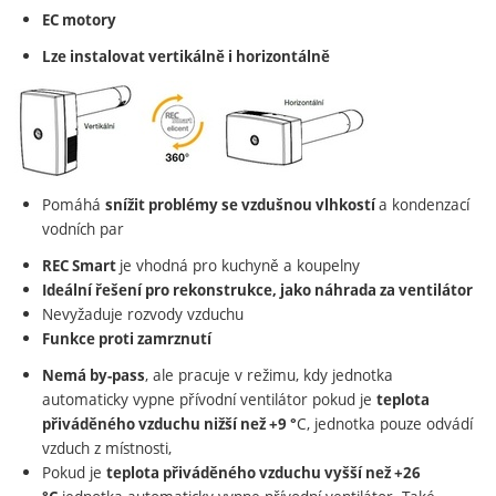
EC motory
Lze instalovat vertikálně i horizontálně
Pomáhá
a kondenzací
snížit problémy se vzdušnou vlhkostí
vodních par
je vhodná pro kuchyně a koupelny
REC Smart
Ideální řešení pro rekonstrukce, jako náhrada za ventilátor
Nevyžaduje rozvody vzduchu
Funkce proti zamrznutí
, ale pracuje v režimu, kdy jednotka
Nemá by-pass
automaticky vypne přívodní ventilátor pokud je
teplota
C, jednotka pouze odvádí
přiváděného vzduchu nižší než +9 °
vzduch z místnosti,
Pokud je
teplota přiváděného vzduchu vyšší než +26