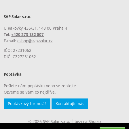
SVP Solar s.r.o.
U Rakovky 436/31, 148 00 Praha 4
Tel:
+420 273 132 007
E-mail:
eshop@svp-solar.cz
IČO: 27231062
DIČ: CZ27231062
Poptávka
Pošlete nám poptávku nebo se zeptejte.
Ozveme se Vám co nejdříve.
Poptávkový formulář
Kontaktujte nás
© 2026 SVP Solar s.r.o.
běží na
Shopio