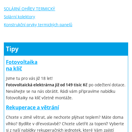
SOLÁRNÍ OHŘEV TERMICKÝ
Solární kolektory
Konstrukční prvky termických panelů
Tipy
Fotovoltaika
na klíč
Jsme tu pro vás již 18 let!
po odečtení dotace.
Fotovoltaická elektrárna již od 149 tisíc Kč
Neváhejte se na nás obrátit. Rádi vám připravíme nabídku
fotovoltaiky na klíč včetně montáže.
Rekuperace a větrání
Chcete v zimě větrat, ale nechcete plýtvat teplem? Máte doma
vlhko? Bydlíte v dřevostavbě? Chcete ušetřit za topení? Vyberte
si z naší nabídky rekuperačních jednotek, které Vám zajistí