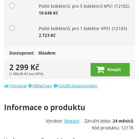
Počet kolektorů: pro 5 kolektorů KPS1
(12182)
10 648
Kč
Počet kolektorů: pro 1 kolektor KPS1
(12183)
2 723
Kč
Dostupnost:
Skladem
2 299
Kč
Koupit
(
1 900,00
Kč
bez DPH)
Porovnat
Hlídací pes
Položit dotaz prodejci
Informace o produktu
Výrobce:
Regulus
Záruční doba:
24 měsíců
Kód produktu:
12178