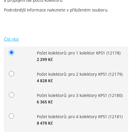
a propojení dle počtu kolektorů.
Podrobnější informace naleznete v přiloženém souboru.
Číst více
Počet kolektorů: pro 1 kolektor KPS1
(12178)
Vyberte variantu
2 299
Kč
Počet kolektorů: pro 2 kolektory KPS1
(12179)
4 828
Kč
Počet kolektorů: pro 3 kolektory KPS1
(12180)
6 365
Kč
Počet kolektorů: pro 4 kolektory KPS1
(12181)
8 470
Kč