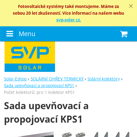
Fotovoltaické systémy také montujeme. Máme za
sebou 20 let zkušeností. Více informací na našem webu
svp-solar.cz.
Menu
N
Solar-Eshop
SOLÁRNÍ OHŘEV TERMICKÝ
Solární kolektory
Sada upevňovací a propojovací KPS1
Počet kolektorů: pro 1 kolektor KPS1
Sada upevňovací a
propojovací KPS1
Fotografie