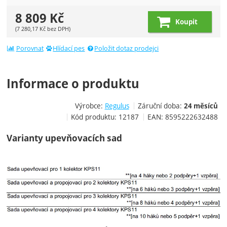
8 809
Kč
Koupit
(
7 280,17
Kč
bez DPH)
Porovnat
Hlídací pes
Položit dotaz prodejci
Informace o produktu
Výrobce:
Regulus
Záruční doba:
24 měsíců
Kód produktu:
12187
EAN:
8595222632488
Varianty upevňovacích sad