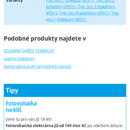
Typ: pro 1 kolektor KPS11
Typ: pro 2
Varianty
kolektory KPS11
Typ: pro 3 kolektory
KPS11
Typ: pro 4 kolektory KPS11
Typ:
pro 1 kolektory KPS11
Podobné produkty najdete v
SOLÁRNÍ OHŘEV TERMICKÝ
Solární kolektory
Konstrukční prvky termických panelů
Tipy
Fotovoltaika
na klíč
Jsme tu pro vás již 18 let!
po odečtení dotace.
Fotovoltaická elektrárna již od 149 tisíc Kč