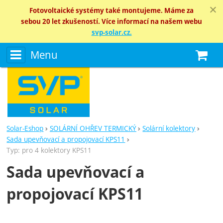
Fotovoltaické systémy také montujeme. Máme za
sebou 20 let zkušeností. Více informací na našem webu
svp-solar.cz.
Menu
N
Solar-Eshop
SOLÁRNÍ OHŘEV TERMICKÝ
Solární kolektory
Sada upevňovací a propojovací KPS11
Typ: pro 4 kolektory KPS11
Sada upevňovací a
propojovací KPS11
Fotografie