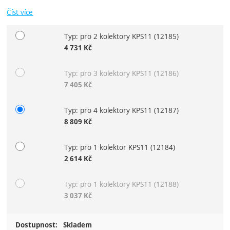
Číst více
Typ: pro 2 kolektory KPS11
(12185)
Vyberte variantu
4 731
Kč
Typ: pro 3 kolektory KPS11
(12186)
7 405
Kč
Typ: pro 4 kolektory KPS11
(12187)
8 809
Kč
Typ: pro 1 kolektor KPS11
(12184)
2 614
Kč
Typ: pro 1 kolektory KPS11
(12188)
3 037
Kč
Dostupnost:
Skladem