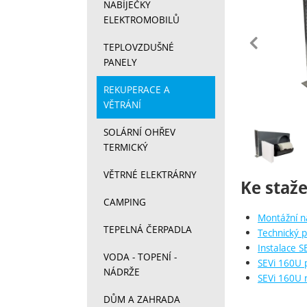
NABÍJEČKY
ELEKTROMOBILŮ
př
TEPLOVZDUŠNÉ
PANELY
REKUPERACE A
VĚTRÁNÍ
SOLÁRNÍ OHŘEV
Fotograf
TERMICKÝ
VĚTRNÉ ELEKTRÁRNY
Ke staže
CAMPING
Montážní n
TEPELNÁ ČERPADLA
Technický p
Instalace S
VODA - TOPENÍ -
SEVi 160U 
NÁDRŽE
SEVi 160U 
DŮM A ZAHRADA