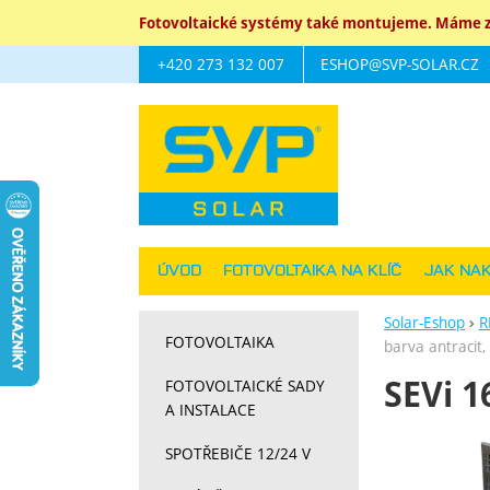
Fotovoltaické systémy také montujeme. Máme za
+420 273 132 007
ESHOP@SVP-SOLAR.CZ
Navigace
ÚVOD
FOTOVOLTAIKA NA KLÍČ
JAK NA
Solar-Eshop
R
FOTOVOLTAIKA
barva antracit
SEVi 1
FOTOVOLTAICKÉ SADY
A INSTALACE
Fotograf
SPOTŘEBIČE 12/24 V