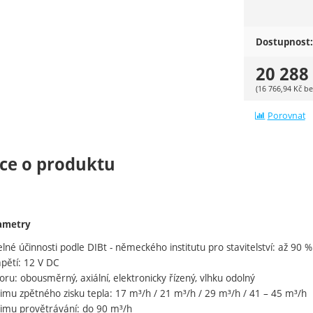
Dostupnost:
20 288
(
16 766,94
Kč
be
Porovnat
ce o produktu
ametry
lné účinnosti podle DIBt - německého institutu pro stavitelství: až 90 %
pětí: 12 V DC
toru: obousměrný, axiální, elektronicky řízený, vlhku odolný
imu zpětného zisku tepla: 17 m³/h / 21 m³/h / 29 m³/h / 41 – 45 m³/h
žimu provětrávání: do 90 m³/h