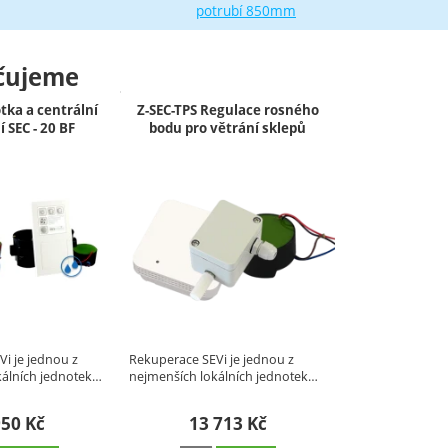
potrubí 850mm
čujeme
otka a centrální
Z-SEC-TPS Regulace rosného
 SEC - 20 BF
bodu pro větrání sklepů
i je jednou z
Rekuperace SEVi je jednou z
kálních jednotek…
nejmenších lokálních jednotek…
950
Kč
13 713
Kč