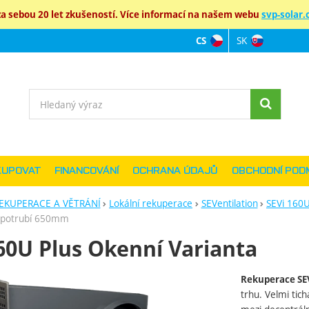
 sebou 20 let zkušeností. Více informací na našem webu
svp-solar.c
SK
CS
Jazyková verz
Vyhledávání
KUPOVAT
FINANCOVÁNÍ
OCHRANA ÚDAJŮ
OBCHODNÍ POD
EKUPERACE A VĚTRÁNÍ
Lokální rekuperace
SEVentilation
SEVi 160U
, potrubí 650mm
60U Plus Okenní Varianta
Rekuperace SE
ie
trhu. Velmi tic