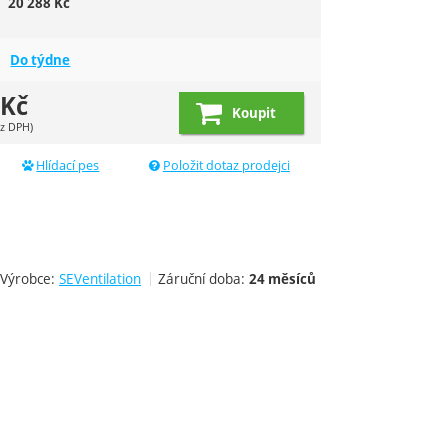
20 288
Kč
Do týdne
Kč
Koupit
z DPH)
Hlídací pes
Položit dotaz prodejci
Výrobce:
SEVentilation
Záruční doba:
24 měsíců