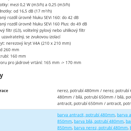
otky: mezi 0,2 W (m3/h) a 0,25 (m3/h)
dnotky: od 16,5 dB (17 m³/h)
aný rozdíl úrovně hluku SEVi 160: do 42 dB
ný rozdíl úrovně hluku SEVi 160 Plus: do 49 dB
ový filtr (G3), volitelný pylový nebo uhlíkový filtr
: uzavíratelný, se zvukovou izolací
ryt: nerezový kryt V4A (210 x 210 mm)
: od 260 mm
trubí: 160 mm
oru pro jádrové vrtání: 165 mm -> 170 mm
y
nerez, potrubí 480mm / nerez, potrubí 
race
480mm / bílá, potrubí 650mm / bílá, p
antracit, potrubí 650mm / antracit, p
barva antracit, potrubí 480mm
barva a
850mm
barva bílá, potrubí 480mm
ba
850mm
barva nerez, potrubí 480mm