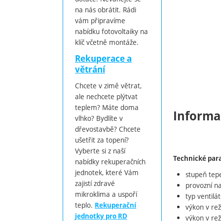
na nás obrátit. Rádi
vám připravíme
nabídku fotovoltaiky na
klíč včetně montáže.
Rekuperace a
větrání
Chcete v zimě větrat,
ale nechcete plýtvat
teplem? Máte doma
Informa
vlhko? Bydlíte v
dřevostavbě? Chcete
ušetřit za topení?
Vyberte si z naší
Technické par
nabídky rekuperačních
jednotek, které Vám
stupeň tepe
zajistí zdravé
provozní na
mikroklima a uspoří
typ ventilá
teplo.
Rekuperační
výkon v rež
jednotky pro RD
výkon v re