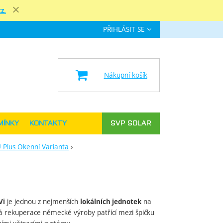
z.
Zavřít
PŘIHLÁSIT SE
e
Nákupní košík
MÍNKY
KONTAKTY
SVP SOLAR
 Plus Okenní Varianta
je jednou z nejmenších
na
Vi
lokálních jednotek
há rekuperace německé výroby patřící mezi špičku