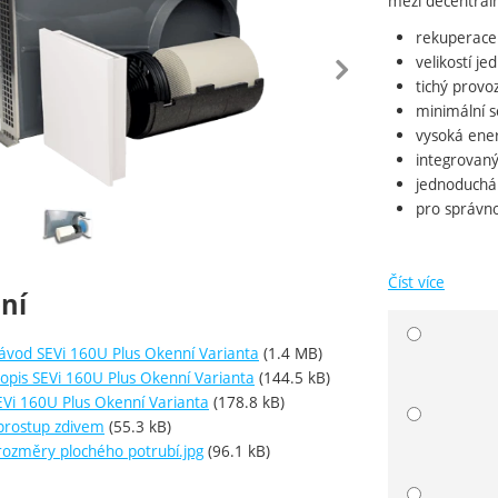
mezi decentrál
rekuperace 
edchozí
násle
velikostí j
tichý provo
minimální s
vysoká ener
integrovaný
jednoduchá 
pro správno
ie
Číst více
ní
Vyberte 
ávod SEVi 160U Plus Okenní Varianta
(1.4 MB)
opis SEVi 160U Plus Okenní Varianta
(144.5 kB)
EVi 160U Plus Okenní Varianta
(178.8 kB)
prostup zdivem
(55.3 kB)
rozměry plochého potrubí.jpg
(96.1 kB)