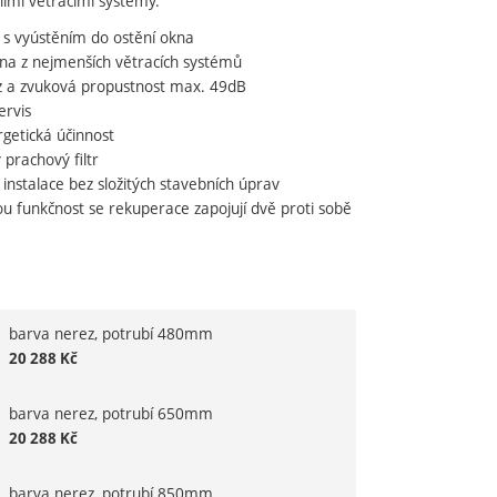
ními větracími systémy.
s vyústěním do ostění okna
dující
edna z nejmenších větracích systémů
z a zvuková propustnost max. 49dB
ervis
getická účinnost
 prachový filtr
instalace bez složitých stavebních úprav
u funkčnost se rekuperace zapojují dvě proti sobě
barva nerez, potrubí 480mm
variantu
20 288
Kč
barva nerez, potrubí 650mm
20 288
Kč
barva nerez, potrubí 850mm