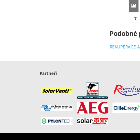
P
Do
7 -
Podobné 
REKUPERACE A
Partneři