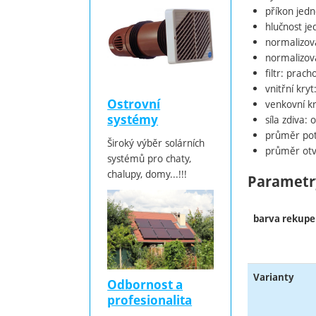
příkon jedn
hlučnost je
normalizov
normalizova
filtr: prach
vnitřní kryt
Ostrovní
venkovní k
systémy
síla zdiva
průměr po
Široký výběr solárních
průměr otv
systémů pro chaty,
chalupy, domy...!!!
Parametr
barva rekupe
Varianty
Odbornost a
profesionalita