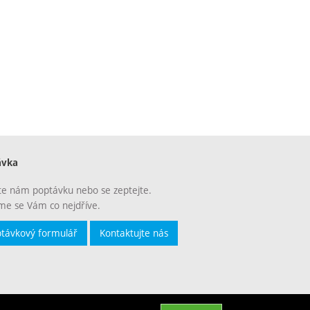
ávka
te nám poptávku nebo se zeptejte.
e se Vám co nejdříve.
távkový formulář
Kontaktujte nás