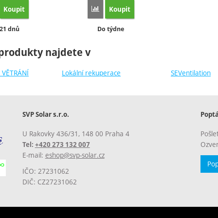
Koupit
Koupit
orovnat
Porovnat
stupnost:
Dostupnost:
 21 dnů
Do týdne
produkty najdete v
 VĚTRÁNÍ
Lokální rekuperace
SEVentilation
SVP Solar s.r.o.
Popt
U Rakovky 436/31, 148 00 Praha 4
Pošle
Ozvem
Tel:
+420 273 132 007
E-mail:
eshop@svp-solar.cz
Pop
IČO: 27231062
DIČ: CZ27231062