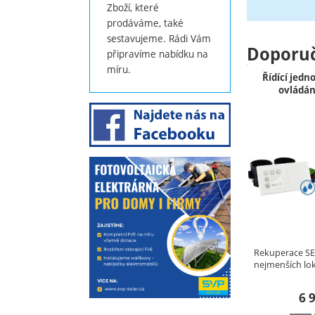
Zboží, které
prodáváme, také
sestavujeme. Rádi Vám
Doporu
připravíme nabídku na
míru.
Řídící jedn
ovládání
Rekuperace SEV
nejmenších lo
6 