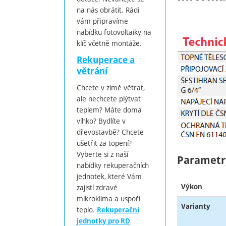
na nás obrátit. Rádi
vám připravíme
nabídku fotovoltaiky na
klíč včetně montáže.
Rekuperace a
větrání
Chcete v zimě větrat,
ale nechcete plýtvat
teplem? Máte doma
vlhko? Bydlíte v
dřevostavbě? Chcete
ušetřit za topení?
Vyberte si z naší
Parametr
nabídky rekuperačních
jednotek, které Vám
Výkon
zajistí zdravé
mikroklima a uspoří
Varianty
teplo.
Rekuperační
jednotky pro RD