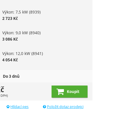
Výkon: 7,5 kW
(8939)
2 723
Kč
Výkon: 9,0 kW
(8940)
3 086
Kč
Výkon: 12,0 kW
(8941)
4 054
Kč
Do 3 dnů
č
Koupit
 DPH)
Hlídací pes
Položit dotaz prodejci