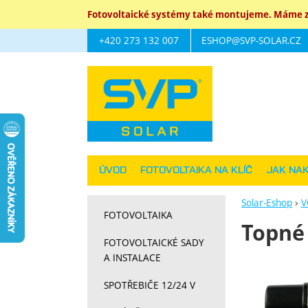
Fotovoltaické systémy také montujeme. Máme za
+420 273 132 007
ESHOP@SVP-SOLAR.CZ
Navigace
ÚVOD
FOTOVOLTAIKA NA KLÍČ
JAK NA
Solar-Eshop
V
FOTOVOLTAIKA
Topné 
FOTOVOLTAICKÉ SADY
A INSTALACE
Fotograf
SPOTŘEBIČE 12/24 V