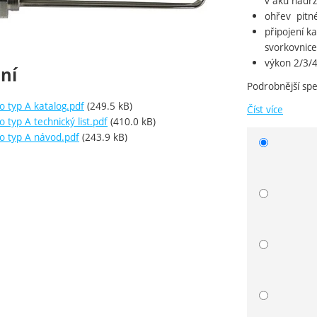
v aku nádrž
ohřev pitné
připojení k
svorkovnic
výkon 2/3/4
ní
Podrobnější spe
o typ A katalog.pdf
(249.5 kB)
Číst více
o typ A technický list.pdf
(410.0 kB)
so typ A návod.pdf
(243.9 kB)
Vyberte 