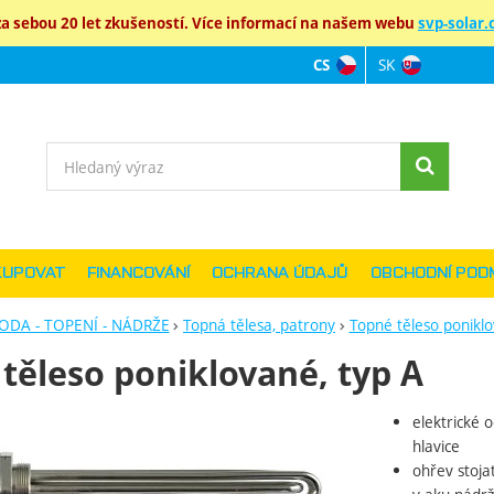
 sebou 20 let zkušeností. Více informací na našem webu
svp-solar.c
SK
CS
Jazyková verz
Vyhledávání
KUPOVAT
FINANCOVÁNÍ
OCHRANA ÚDAJŮ
OBCHODNÍ POD
ODA - TOPENÍ - NÁDRŽE
Topná tělesa, patrony
Topné těleso poniklo
těleso poniklované, typ A
elektrické 
ie
hlavice
ohřev stoja