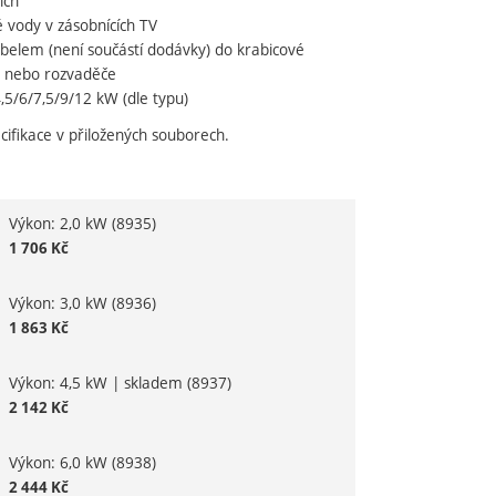
ích
 vody v zásobnících TV
abelem (není součástí dodávky) do krabicové
e nebo rozvaděče
,5/6/7,5/9/12 kW (dle typu)
cifikace v přiložených souborech.
Výkon: 2,0 kW
(8935)
variantu
1 706
Kč
Výkon: 3,0 kW
(8936)
1 863
Kč
Výkon: 4,5 kW | skladem
(8937)
2 142
Kč
Výkon: 6,0 kW
(8938)
2 444
Kč