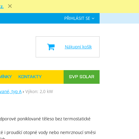
z.
Zavřít
PŘIHLÁSIT SE
e
Nákupní košík
MÍNKY
KONTAKTY
SVP SOLAR
vané, typ A
Výkon: 2,0 kW
odporové poniklované těleso bez termostatické
té i proudící otopné vody nebo nemrznoucí směsi