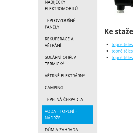
NABÍJEČKY
ELEKTROMOBILŮ
TEPLOVZDUŠNÉ
PANELY
Ke staže
REKUPERACE A
topné těles
VĚTRÁNÍ
topné těles
SOLÁRNÍ OHŘEV
topné těle
TERMICKÝ
VĚTRNÉ ELEKTRÁRNY
CAMPING
TEPELNÁ ČERPADLA
VODA - TOPENÍ -
NÁDRŽE
DŮM A ZAHRADA