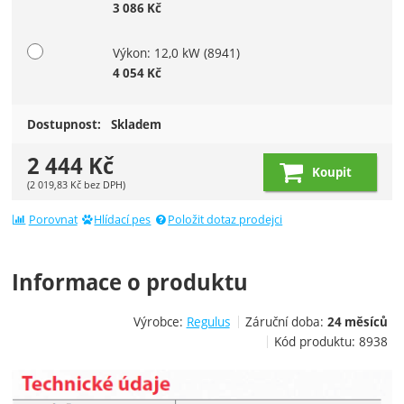
3 086
Kč
Výkon: 12,0 kW
(8941)
4 054
Kč
Dostupnost:
Skladem
2 444
Kč
Koupit
(
2 019,83
Kč
bez DPH)
Porovnat
Hlídací pes
Položit dotaz prodejci
Informace o produktu
Výrobce:
Regulus
Záruční doba:
24 měsíců
Kód produktu:
8938