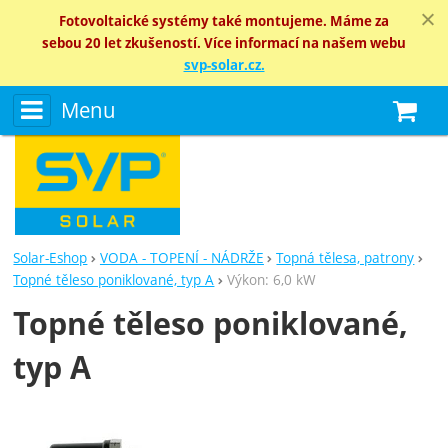
Fotovoltaické systémy také montujeme. Máme za
sebou 20 let zkušeností. Více informací na našem webu
svp-solar.cz.
Menu
N
Solar-Eshop
VODA - TOPENÍ - NÁDRŽE
Topná tělesa, patrony
Topné těleso poniklované, typ A
Výkon: 6,0 kW
Topné těleso poniklované,
typ A
Fotografie