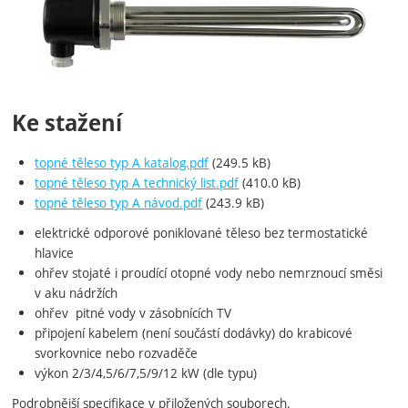
Ke stažení
topné těleso typ A katalog.pdf
(249.5 kB)
topné těleso typ A technický list.pdf
(410.0 kB)
topné těleso typ A návod.pdf
(243.9 kB)
elektrické odporové poniklované těleso bez termostatické
hlavice
ohřev stojaté i proudící otopné vody nebo nemrznoucí směsi
v aku nádržích
ohřev pitné vody v zásobnících TV
připojení kabelem (není součástí dodávky) do krabicové
svorkovnice nebo rozvaděče
výkon 2/3/4,5/6/7,5/9/12 kW (dle typu)
Podrobnější specifikace v přiložených souborech.