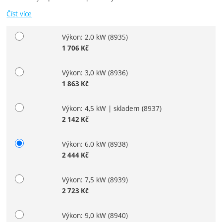
Číst více
Výkon: 2,0 kW
(8935)
Vyberte variantu
1 706
Kč
Výkon: 3,0 kW
(8936)
1 863
Kč
Výkon: 4,5 kW | skladem
(8937)
2 142
Kč
Výkon: 6,0 kW
(8938)
2 444
Kč
Výkon: 7,5 kW
(8939)
2 723
Kč
Výkon: 9,0 kW
(8940)