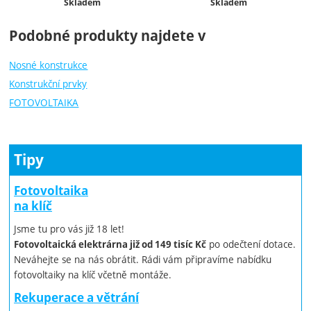
Dostupnost:
Dostupnost:
Skladem
Skladem
Podobné produkty najdete v
Nosné konstrukce
Konstrukční prvky
FOTOVOLTAIKA
Tipy
Fotovoltaika
na klíč
Jsme tu pro vás již 18 let!
po odečtení dotace.
Fotovoltaická elektrárna již od 149 tisíc Kč
Neváhejte se na nás obrátit. Rádi vám připravíme nabídku
fotovoltaiky na klíč včetně montáže.
Rekuperace a větrání