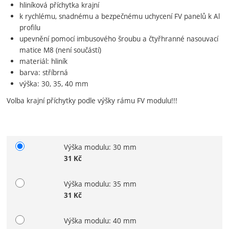
hliníková příchytka krajní
k rychlému, snadnému a bezpečnému uchycení FV panelů k Al
profilu
upevnění pomocí imbusového šroubu a čtyřhranné nasouvací
matice M8 (není součástí)
materiál: hliník
barva: stříbrná
výška: 30, 35, 40 mm
Volba krajní příchytky podle výšky rámu FV modulu!!!
Výška modulu: 30 mm
Vyberte variantu
31
Kč
Výška modulu: 35 mm
31
Kč
Výška modulu: 40 mm