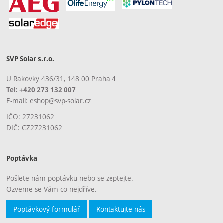
SVP Solar s.r.o.
U Rakovky 436/31, 148 00 Praha 4
Tel:
+420 273 132 007
E-mail:
eshop@svp-solar.cz
IČO: 27231062
DIČ: CZ27231062
Poptávka
Pošlete nám poptávku nebo se zeptejte.
Ozveme se Vám co nejdříve.
Poptávkový formulář
Kontaktujte nás