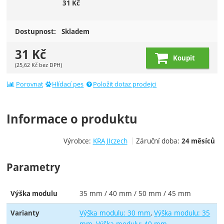
31
Kč
Dostupnost:
Skladem
31
Kč
Koupit
(
25,62
Kč
bez DPH)
Porovnat
Hlídací pes
Položit dotaz prodejci
Informace o produktu
Výrobce:
KRAJIczech
Záruční doba:
24 měsíců
Parametry
35 mm / 40 mm / 50 mm / 45 mm
Výška modulu
Výška modulu: 30 mm
Výška modulu: 35
Varianty
mm
Výška modulu: 40 mm