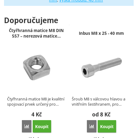
Doporučujeme
Čtyřhranná matice M8 DIN
Inbus M8 x 25 - 40 mm
557 – nerezová matice…
Čtyřhranná matice M8 je kvalitní
Šroub M8 s válcovou hlavou a
spojovací prvek určený pro…
vnitřním šestihranem, pro…
4
Kč
od 8
Kč
Koupit
Koupit
Porovnat
Porovnat