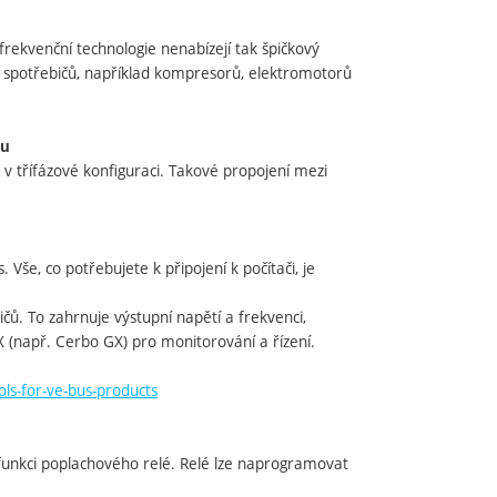
rekvenční technologie nenabízejí tak špičkový
h spotřebičů, například kompresorů, elektromotorů
du
v třífázové konfiguraci. Takové propojení mezi
e, co potřebujete k připojení k počítači, je
. To zahrnuje výstupní napětí a frekvenci,
X (např. Cerbo GX) pro monitorování a řízení.
ls-for-ve-bus-products
funkci poplachového relé. Relé lze naprogramovat