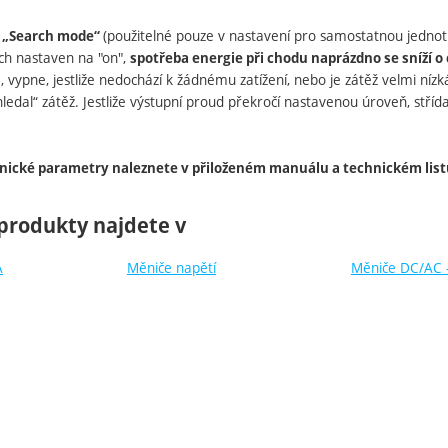
(použitelné pouze v nastavení pro samostatnou jednot
 „Search mode“
rch nastaven na "on",
spotřeba energie při chodu naprázdno se sníží o 
, vypne, jestliže nedochází k žádnému zatížení, nebo je zátěž velmi n
ledal“ zátěž. Jestliže výstupní proud překročí nastavenou úroveň, stří
nické parametry naleznete v přiloženém manuálu a technickém list
produkty najdete v
A
Měniče napětí
Měniče DC/AC -