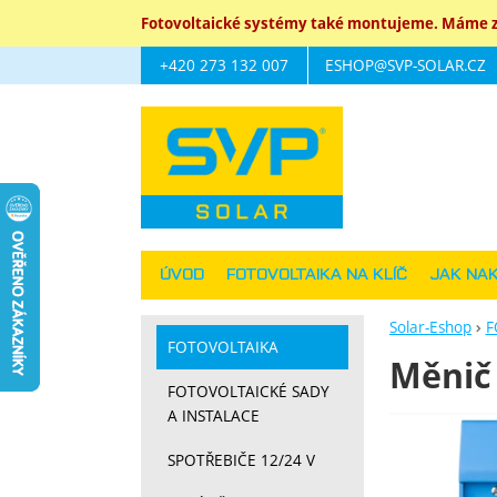
Fotovoltaické systémy také montujeme. Máme za
+420 273 132 007
ESHOP@SVP-SOLAR.CZ
Navigace
ÚVOD
FOTOVOLTAIKA NA KLÍČ
JAK NA
Solar-Eshop
F
FOTOVOLTAIKA
Měnič 
FOTOVOLTAICKÉ SADY
A INSTALACE
Fotograf
SPOTŘEBIČE 12/24 V