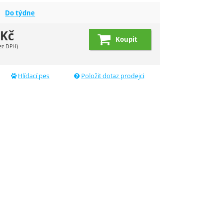
Do týdne
Kč
Koupit
ez DPH)
dující
Hlídací pes
Položit dotaz prodejci