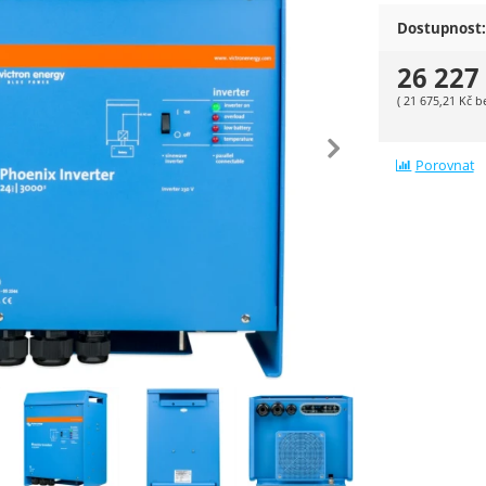
Dostupnost:
26 227
(
21 675,21
Kč
b
edchozí
násle
Porovnat
ie