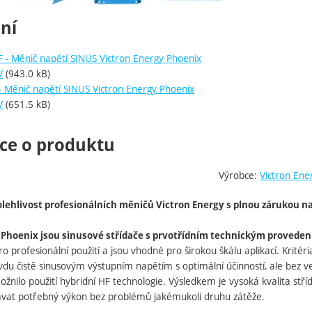
ní
 - Měnič napětí SINUS Victron Energy Phoenix
V
(943.0 kB)
- Měnič napětí SINUS Victron Energy Phoenix
V
(651.5 kB)
ce o produktu
Výrobce:
Victron Ene
ehlivost profesionálních měničů Victron Energy s plnou zárukou na 
 Phoenix jsou sinusové střídače s prvotřídním technickým provede
ro profesionální použití a jsou vhodné pro širokou škálu aplikací. Kritéri
vdu čistě sinusovým výstupním napětím s optimální účinností, ale bez 
žnilo použití hybridní HF technologie. Výsledkem je vysoká kvalita st
vat potřebný výkon bez problémů jakémukoli druhu zátěže.