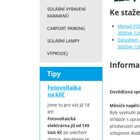
SOLÁRNÍ VYBAVENÍ
Ke staže
KARAVANŮ
Manuál PDF
CARPORT PARKING
3000VA 12
Datasheet 
SOLÁRNÍ LAMPY
3000VA 12
VÝPRODEJ
Informa
Tipy
Fotovoltaika
Osvědčená spol
na klíč
Jsme tu pro vás již 18
Měniče napětí
let!
Byly vyvinuté p
Fotovoltaická
střídače s opra
elektrárna již od 149
předsevzetí umo
po odečtení
tisíc Kč
schopnost dodá
dotace. Neváhejte se