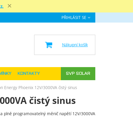
z.
Zavřít
PŘIHLÁSIT SE
e
Nákupní košík
MÍNKY
KONTAKTY
SVP SOLAR
on Energy Phoenix 12V/3000VA čistý sinus
000VA čistý sinus
 a plně programovatelný měnič napětí 12V/3000VA