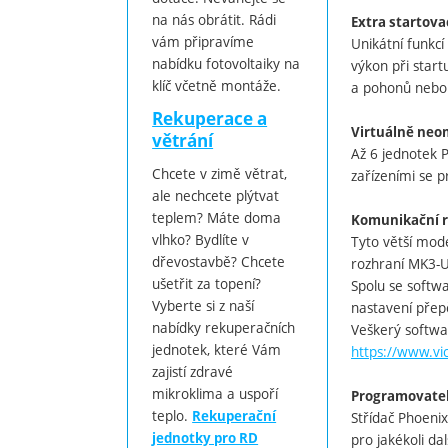
na nás obrátit. Rádi
Extra startova
vám připravíme
Unikátní funkcí
nabídku fotovoltaiky na
výkon při star
klíč včetně montáže.
a pohonů nebo 
Rekuperace a
Virtuálně neom
větrání
Až 6 jednotek P
Chcete v zimě větrat,
zařízeními se 
ale nechcete plýtvat
teplem? Máte doma
Komunikační r
vlhko? Bydlíte v
Tyto větší mod
dřevostavbě? Chcete
rozhraní MK3-US
ušetřit za topení?
Spolu se softw
Vyberte si z naší
nastavení přepě
nabídky rekuperačních
Veškerý softwa
jednotek, které Vám
https://www.vi
zajistí zdravé
mikroklima a uspoří
Programovatel
teplo.
Rekuperační
Střídač Phoeni
jednotky pro RD
pro jakékoli dal