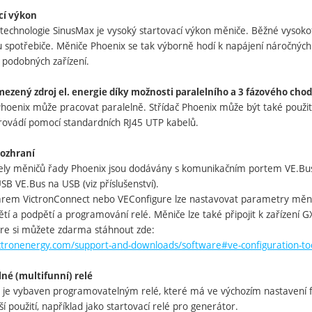
cí výkon
 technologie SinusMax je vysoký startovací výkon měniče. Běžné vysokof
tu spotřebiče. Měniče Phoenix se tak výborně hodí k napájení náročnýc
podobných zařízení.
ezený zdroj el. energie díky možnosti paralelního a 3 fázového cho
hoenix může pracovat paralelně. Střídač Phoenix může být také použit 
provádí pomocí standardních RJ45 UTP kabelů.
ozhraní
ely měničů řady Phoenix jsou dodávány s komunikačním portem VE.Bus. Vš
B VE.Bus na USB (viz příslušenství).
arem VictronConnect nebo VEConfigure lze nastavovat parametry měničů
tí a podpětí a programování relé. Měniče lze také připojit k zařízení G
re si můžete zdarma stáhnout zde:
ctronenergy.com/support-and-downloads/software#ve-configuration-too
né (multifunní) relé
x je vybaven programovatelným relé, které má ve výchozím nastavení 
ší použití, například jako startovací relé pro generátor.