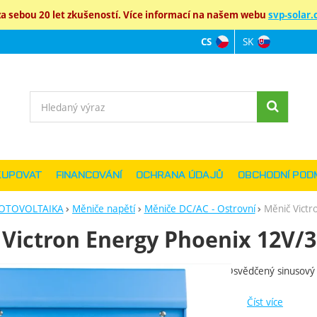
 sebou 20 let zkušeností. Více informací na našem webu
svp-solar.c
SK
CS
Jazyková verz
Vyhledávání
KUPOVAT
FINANCOVÁNÍ
OCHRANA ÚDAJŮ
OBCHODNÍ POD
OTOVOLTAIKA
Měniče napětí
Měniče DC/AC - Ostrovní
Měnič Victr
Victron Energy Phoenix 12V/3
Osvědčený sinusový
ie
Číst více