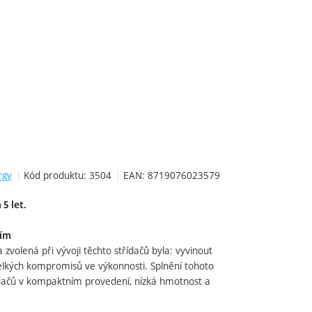
rgy
Kód produktu:
3504
EAN:
8719076023579
5 let.
ním
a zvolená při vývoji těchto střídačů byla: vyvinout
velkých kompromisů ve výkonnosti. Splnění tohoto
řídačů v kompaktním provedení, nízká hmotnost a