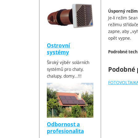
Úsporný režim
Je-li režim Sea
režimu střídače
zapne, aby „vyh
opět vypne.
Ostrovní
systémy
Podrobné tech
Široký výběr solárních
Podobné 
systémů pro chaty,
chalupy, domy...!!!
FOTOVOLTAIK
Odbornost a
profesionalita