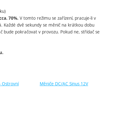
ku)
V tomto režimu se zařízení, pracuje-li v
cca. 70%.
ízká. Každé dvě sekundy se měnič na krátkou dobu
dač bude pokračovat v provozu. Pokud ne, střídač se
u.
 Ostrovní
Měniče DC/AC Sinus 12V