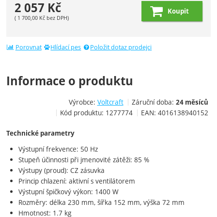
2 057
Kč
Koupit
(
1 700,00
Kč
bez DPH)
Porovnat
Hlídací pes
Položit dotaz prodejci
Informace o produktu
Výrobce:
Voltcraft
Záruční doba:
24 měsíců
Kód produktu:
1277774
EAN:
4016138940152
Technické parametry
Výstupní frekvence: 50 Hz
Stupeň účinnosti při jmenovité zátěži: 85 %
Výstupy (proud): CZ zásuvka
Princip chlazení: aktivní s ventilátorem
Výstupní špičkový výkon: 1400 W
Rozměry: délka 230 mm, šířka 152 mm, výška 72 mm
Hmotnost: 1.7 kg