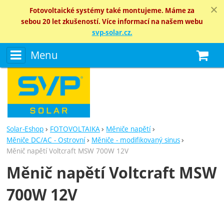
Fotovoltaické systémy také montujeme. Máme za
sebou 20 let zkušeností. Více informací na našem webu
svp-solar.cz.
Menu
N
Solar-Eshop
FOTOVOLTAIKA
Měniče napětí
Měniče DC/AC - Ostrovní
Měniče - modifikovaný sinus
Měnič napětí Voltcraft MSW 700W 12V
Měnič napětí Voltcraft MSW
700W 12V
Fotografie