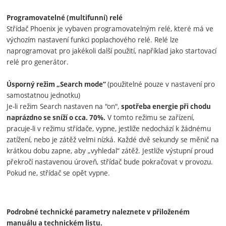
Programovatelné (multifunní) relé
Střídač Phoenix je vybaven programovatelným relé, které má ve
výchozím nastavení funkci poplachového relé. Relé lze
naprogramovat pro jakékoli další použití, například jako startovací
relé pro generátor.
(použitelné pouze v nastavení pro
Úsporný režim „Search mode“
samostatnou jednotku)
Je-li režim Search nastaven na "on",
spotřeba energie při chodu
V tomto režimu se zařízení,
naprázdno se sníží o cca. 70%.
pracuje-li v režimu střídače, vypne, jestliže nedochází k žádnému
zatížení, nebo je zátěž velmi nízká. Každé dvě sekundy se měnič na
krátkou dobu zapne, aby „vyhledal“ zátěž. Jestliže výstupní proud
překročí nastavenou úroveň, střídač bude pokračovat v provozu.
Pokud ne, střídač se opět vypne.
Podrobné technické parametry naleznete v přiloženém
manuálu a technickém listu.