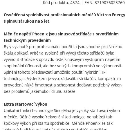
Kód produktu:
4574
EAN:
8719076023760
Osvědčená spolehlivost profesionálních měničů Victron Energy
s plnou zárukou na 5 let.
Měniče napětí Phoenix jsou sinusové střídače s prvotřídním
technickým provedením
Byly vyvinuté pro profesionální použití a jsou vhodné pro širokou
škálu aplikací. Kritéria zvolená při vývoji těchto střídačů byla:
vyvinout střídače s opravdu čistě sinusovým výstupním napětím
s optimální účinností, ale bez velkých kompromisů ve výkonnosti.
Splnění tohoto předsevzetí umožnilo použití hybridní HF
technologie. Výsledkem je vysoká kvalita střídačů v kompaktním
provedení, nízká hmotnost a schopnost dodávat potřebný výkon
bez problémů jakémukoli druhu zátěže.
Extra startovací výkon
Unikátní funkcí technologie SinusMax je vysoký startovací výkon
měniče. Běžné vysokofrekvenční technologie nenabízejí tak
špičkový výkon při startu spotřebiče. Měniče Phoenix se tak
výborně hodí k napájení náročných spotřebičů, například