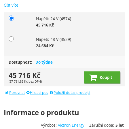
Číst více
Napětí: 24 V
(4574)
Vyberte variantu
45 716
Kč
Napětí: 48 V
(3529)
24 684
Kč
Dostupnost:
Do týdne
45 716
Kč
Koupit
(
37 781,82
Kč
bez DPH)
Porovnat
Hlídací pes
Položit dotaz prodejci
Informace o produktu
Výrobce:
Victron Energy
Záruční doba:
5 let