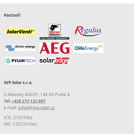
Partneři
SVP Solar s.r.o.
U Rakovky 436/31, 148 00 Praha 4
Tel:
+420 273 132 007
E-mail:
eshop@svp-solar.cz
IČO: 27231062
DIČ: CZ27231062