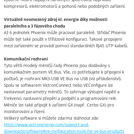
kompresorů, elektromotorů a pohonů nebo podobných zařízení.
Virtuálně neomezený zdroj el. energie díky možnosti
paralelního a 3 fázového chodu
Až 6 jednotek Phoenix může pracovat paralelně. Střídač Phoenix
může být také použit v třífázové konfiguraci. Takové propojení
mezi zařízeními se provádí pomocí standardních RJ45 UTP kabelů.
Komunikační rozhraní
Tyto větší modely měničů řady Phoenix jsou dodávány s
komunikačním portem VE.Bus. Vše, co potřebujete k připojení k
počítači, je rozhraní MK3-USB VE.Bus na USB (viz příslušenství).
Spolu se softwarem VictronConnect nebo VEConfigure lze
nastavovat parametry měničů. To zahrnuje výstupní napětí a
frekvenci, nastavení přepětí a podpětí a programování relé.
Měniče lze také připojit k zařízení GX (např. Cerbo GX) pro
monitorování a řízení.
Veškerý software si můžete zdarma stáhnout zde:
https://www.victronenergy.com/support-and-
downloads/software#ve-configuration-tools-for-ve-bus-products